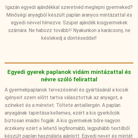
Igazán egyedi ajándékkal szeretnéd meglepni gyermeked?
Minőségi anyagból készült paplan aranyos mintázattal és
egyedi névvel hímezve. Szuper ajándék kisgyermekek
számára. Ne habozz tovább!! Nyakunkon a karácsony, ne
késlekedj a döntéseddel!
Egyedi gyerek paplanok vidám mintázattal és
névre szóló felirattal
A gyermekpaplanok tervezésénél és gyártásánál a kicsik
igényeit szem előtt tartva választottuk az anyagot, a
színeket és a méretet. Töltete antiallergén. A paplan
anyagának tapintása kellemes, ezért a kis gyerkőcök
biztosan imádni fogják. A kis gyermekek bőre nagyon
érzékeny ezért a lehető legfinomabb, legpuhább textilből
készült paplan használata ajánlott. Egyedi nevet és mintát