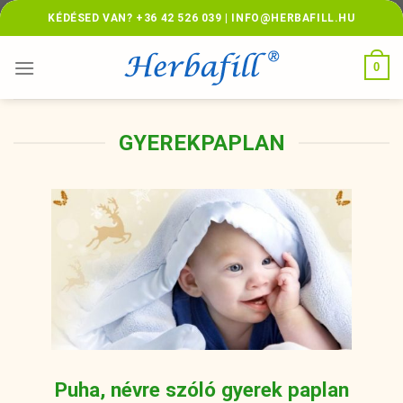
Skip
KÉDÉSED VAN? +36 42 526 039 | INFO@HERBAFILL.HU
to
content
0
GYEREKPAPLAN
Puha, névre szóló gyerek paplan