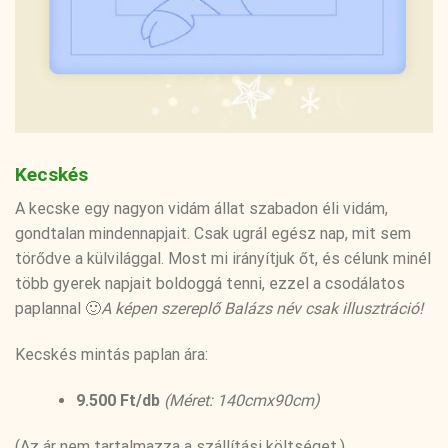
Kecskés
A kecske egy nagyon vidám állat szabadon éli vidám,
gondtalan mindennapjait. Csak ugrál egész nap, mit sem
törődve a külvilággal. Most mi irányítjuk őt, és célunk minél
több gyerek napjait boldoggá tenni, ezzel a csodálatos
paplannal 🙂
A képen szereplő Balázs név csak illusztráció!
Kecskés mintás paplan ára:
9.500 Ft/db
(Méret: 140cmx90cm)
(Az ár nem tartalmazza a szállítási költséget.)