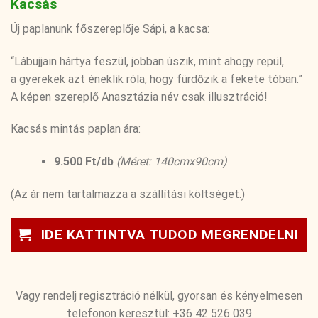
Kacsás
Új paplanunk főszereplője Sápi, a kacsa:
“Lábujjain hártya feszül, jobban úszik, mint ahogy repül,
a gyerekek azt éneklik róla, hogy fürdőzik a fekete tóban.”
A képen szereplő Anasztázia név csak illusztráció!
Kacsás mintás paplan ára:
9.500 Ft/db
(Méret: 140cmx90cm)
(Az ár nem tartalmazza a szállítási költséget.)
IDE KATTINTVA TUDOD MEGRENDELNI
Vagy rendelj regisztráció nélkül, gyorsan és kényelmesen
telefonon keresztül: +36 42 526 039