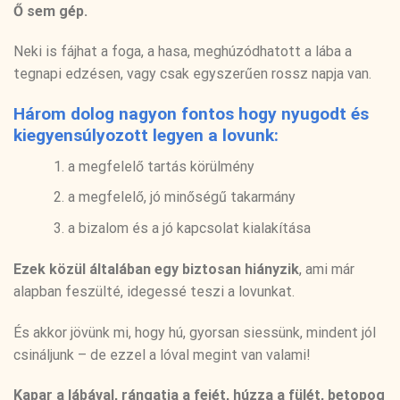
Ő sem gép.
Neki is fájhat a foga, a hasa, meghúzódhatott a lába a
tegnapi edzésen, vagy csak egyszerűen rossz napja van.
Három dolog nagyon fontos hogy nyugodt és
kiegyensúlyozott legyen a lovunk:
a megfelelő tartás körülmény
a megfelelő, jó minőségű takarmány
a bizalom és a jó kapcsolat kialakítása
Ezek közül általában egy biztosan hiányzik
, ami már
alapban feszülté, idegessé teszi a lovunkat.
És akkor jövünk mi, hogy hú, gyorsan siessünk, mindent jól
csináljunk – de ezzel a lóval megint van valami!
Kapar a lábával, rángatja a fejét, húzza a fülét, betopog