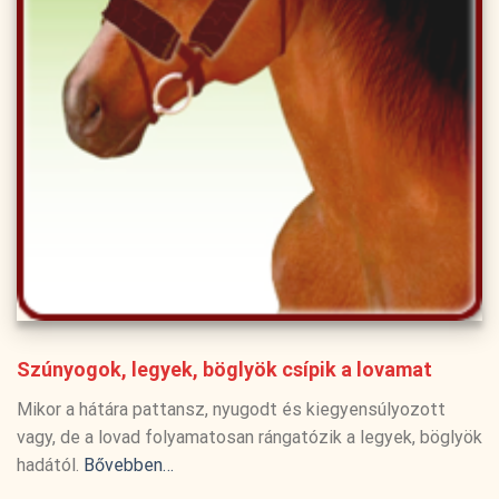
Szúnyogok, legyek, böglyök csípik a lovamat
Mikor a hátára pattansz, nyugodt és kiegyensúlyozott
vagy, de a lovad folyamatosan rángatózik a legyek, böglyök
hadától.
Bővebben…