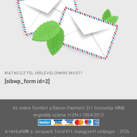
IRATKOZZ FEL HÍRLEVELÜNKRE MOST!
[sibwp_form id=2]
Az online fizetést a Barion Payment Zrt. biztosítja. MNB
engedély száma: H-EN-I-1064/2013
A Herbafill® a Jacquard Textil Kft. bejegyzett védjegye. - 2026 -