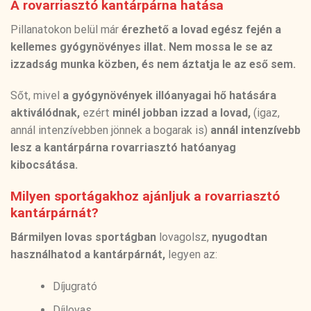
A rovarriasztó kantárpárna hatása
Pillanatokon belül már
érezhető a lovad egész fején a
kellemes gyógynövényes illat. N
em mossa le se az
izzadság munka közben, és nem áztatja le az eső sem.
Sőt, mivel
a gyógynövények illóanyagai hő hatására
aktiválódnak,
ezért
minél jobban izzad a lovad,
(igaz,
annál intenzívebben jönnek a bogarak is)
annál intenzívebb
lesz a kantárpárna rovarriasztó hatóanyag
kibocsátása.
Milyen sportágakhoz ajánljuk a rovarriasztó
kantárpárnát?
Bármilyen lovas sportágban
lovagolsz,
nyugodtan
használhatod a kantárpárnát,
legyen az:
Díjugrató
Díjlovas