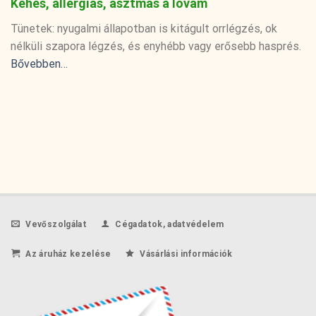
Kehes, allergiás, asztmás a lovam
Tünetek: nyugalmi állapotban is kitágult orrlégzés, ok
nélküli szapora légzés, és enyhébb vagy erősebb hasprés.
Bővebben…
Vevőszolgálat
Cégadatok, adatvédelem
Az áruház kezelése
Vásárlási információk