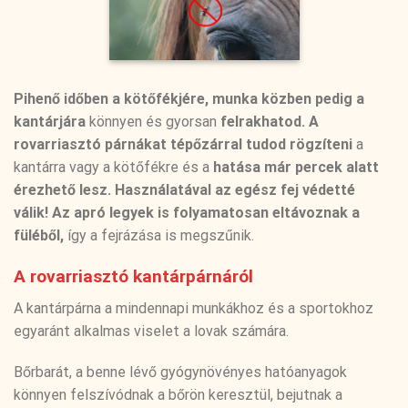
Pihenő időben a kötőfékjére, munka közben pedig a
kantárjára
könnyen és gyorsan
felrakhatod.
A
rovarriasztó párnákat tépőzárral tudod rögzíteni
a
kantárra vagy a kötőfékre és a
hatása már percek alatt
érezhető lesz. Használatával
az egész fej védetté
válik!
Az apró legyek is folyamatosan eltávoznak a
füléből,
így a fejrázása is megszűnik.
A rovarriasztó kantárpárnáról
A kantárpárna a mindennapi munkákhoz és a sportokhoz
egyaránt alkalmas viselet a lovak számára.
Bőrbarát, a benne lévő gyógynövényes hatóanyagok
könnyen felszívódnak a bőrön keresztül, bejutnak a