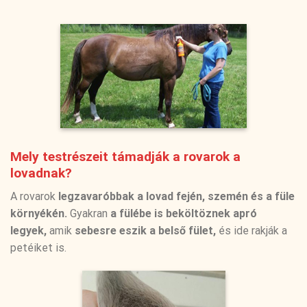
Mely testrészeit támadják a rovarok a
lovadnak?
A rovarok
legzavaróbbak a lovad fején, szemén és a füle
környékén.
Gyakran
a fülébe is beköltöznek apró
legyek,
amik
sebesre eszik a belső fület,
és ide rakják a
petéiket is.