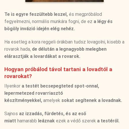
Te is egyre feszültebb leszel,
és megpróbálod
fegyelmezni, normális munkára fogni, de ez
a légy és
bögöly invázió idején elég nehéz.
Ha esetleg a kora reggeli órákban tudsz lovagolni, kisebb a
rovarok hada,
de délután a legnagyobb melegben
elárasztják a lovardákat a rovarok.
Hogyan próbálod távol tartani a lovadtól a
rovarokat?
Ilyenkor
a testét becsepegteted spot-onnal,
lepermetezed rovarriasztó
készítményekkel,
amelyek
sokat segítenek a lovadnak.
Sajnos
az izzadás, fürdetés, és az eső
miatt
hamarabb
leáznak
ezek a védő szerek
a testéről.