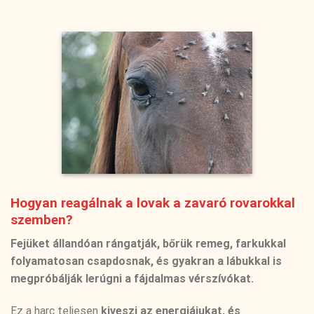
Hogyan reagálnak a lovak a zavaró rovarokkal
szemben?
Fejüket állandóan rángatják, bőrük remeg, farkukkal
folyamatosan csapdosnak, és gyakran a lábukkal is
megpróbálják lerúgni a fájdalmas vérszívókat.
Ez a harc teljesen
kiveszi az energiájukat, és