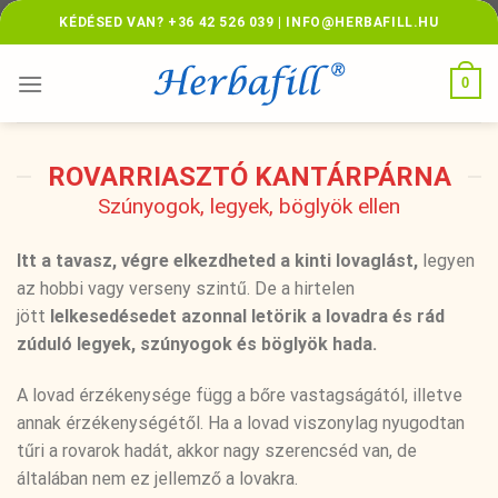
Skip
KÉDÉSED VAN? +36 42 526 039 | INFO@HERBAFILL.HU
to
content
0
ROVARRIASZTÓ KANTÁRPÁRNA
Szúnyogok, legyek, böglyök ellen
Itt a tavasz, végre elkezdheted a kinti lovaglást,
legyen
az hobbi vagy verseny szintű. De a hirtelen
jött
lelkesedésedet azonnal letörik a lovadra és rád
zúduló legyek, szúnyogok és böglyök hada.
A lovad érzékenysége függ a bőre vastagságától, illetve
annak érzékenységétől. Ha a lovad viszonylag nyugodtan
tűri a rovarok hadát, akkor nagy szerencséd van, de
általában nem ez jellemző a lovakra.