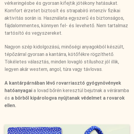
vérkeringésbe és gyorsan kifejtik jótékony hatásukat.
Komfort érzetet biztosít és strapabíró intenzív fizikai
aktivitás során is. Használata egyszerű és biztonságos,
fájdalommentes, könnyen fel- és levehető. Nem tartalmaz
tartósító és vegyszereket.
Nagyon szép kidolgozású, minőségi anyagokból készült,
tépőzárral gyorsan a kantárra, kötőfékre rögzíthető.
Tökéletes választás, minden lovagló stílushoz jól illik,
legyen akár western, angol, túra vagy távlovas.
A kantárpárnában lévő rovarriasztó gyógynövények
hatóanyagai
a lovad bőrén keresztül bejutnak a véráramba
és
a bőrből kipárologva nyújtanak védelmet a rovarok
ellen.