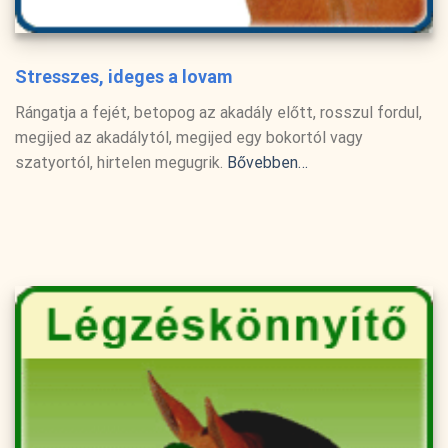
Stresszes, ideges a lovam
Rángatja a fejét, betopog az akadály előtt, rosszul fordul,
megijed az akadálytól, megijed egy bokortól vagy
szatyortól, hirtelen megugrik.
Bővebben…