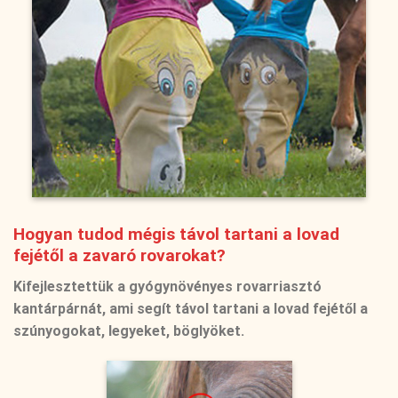
Hogyan tudod mégis távol tartani a lovad
fejétől a zavaró rovarokat?
Kifejlesztettük a gyógynövényes rovarriasztó
kantárpárnát, ami segít távol tartani a lovad fejétől a
szúnyogokat, legyeket, böglyöket.