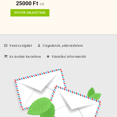
25000
Ft
-tól
OPCIÓK VÁLASZTÁSA
Ennek
a
terméknek
több
variációja
Vevőszolgálat
Cégadatok, adatvédelem
van.
A
Az áruház kezelése
Vásárlási információk
változatok
a
termékoldalon
választhatók
ki