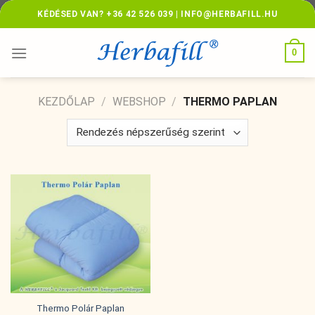
Skip
KÉDÉSED VAN? +36 42 526 039 | INFO@HERBAFILL.HU
to
content
0
KEZDŐLAP
/
WEBSHOP
/
THERMO PAPLAN
Thermo Polár Paplan