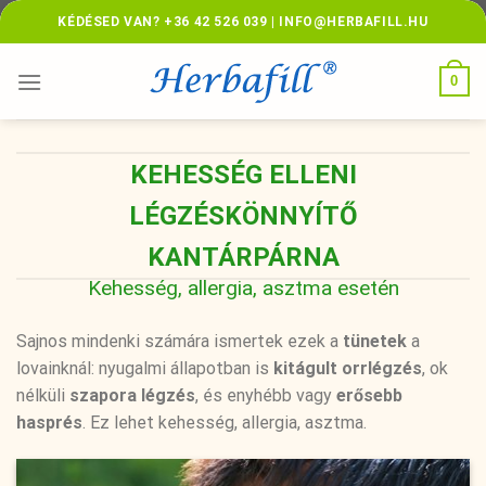
Skip
KÉDÉSED VAN? +36 42 526 039 | INFO@HERBAFILL.HU
to
content
0
KEHESSÉG ELLENI
LÉGZÉSKÖNNYÍTŐ
KANTÁRPÁRNA
Kehesség, allergia, asztma esetén
Sajnos mindenki számára ismertek ezek a
tünetek
a
lovainknál: nyugalmi állapotban is
kitágult orrlégzés
, ok
nélküli
szapora légzés
, és enyhébb vagy
erősebb
hasprés
. Ez lehet kehesség, allergia, asztma.