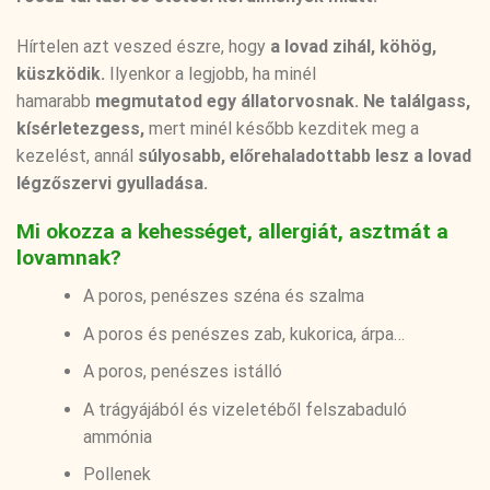
Hírtelen azt veszed észre, hogy
a lovad zihál, köhög,
küszködik.
Ilyenkor a legjobb, ha minél
hamarabb
megmutatod egy állatorvosnak.
Ne találgass,
kísérletezgess,
mert minél később kezditek meg a
kezelést, annál
súlyosabb, előrehaladottabb lesz a lovad
légzőszervi gyulladása.
Mi okozza a kehességet, allergiát, asztmát a
lovamnak?
A poros, penészes széna és szalma
A poros és penészes zab, kukorica, árpa…
A poros, penészes istálló
A trágyájából és vizeletéből felszabaduló
ammónia
Pollenek