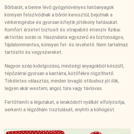
Bőrbarát, a benne lévő gyógynövényes hatóanyagok
könnyen felszívódnak a bőrön keresztül, bejutnak a
vérkeringésbe és gyorsan kifejtik jótékony hatásukat.
Komfort érzetet biztosít és strapabíró intenzív fizikai
aktivitás során is. Használata egyszerű és biztonságos,
fájdalommentes, könnyen fel- és levehető. Nem tartalmaz
tartósító és vegyszereket.
Nagyon szép kidolgozású, minőségi anyagokból készült,
tépőzárral gyorsan a kantárra, kötőfékre rögzíthető.
Tökéletes választás, minden lovagló stílushoz jól illik,
legyen akár western, angol, túra vagy távlovas.
Fertőtleníti a légutakat, a lerakódott nyálkát elfolyósítja,
serkenti a légzőhám tisztulását, enyhíti a köhögést.