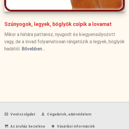
Szúnyogok, legyek, böglyök csípik a lovamat
Mikor a hátára pattansz, nyugodt és kiegyensúlyozott
vagy, de a lovad folyamatosan rángatózik a legyek, böglyök
hadától.
Bővebben…
Vevőszolgálat
Cégadatok, adatvédelem
Az áruház kezelése
Vásárlási információk