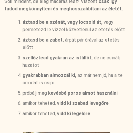
Sok mindent, de elég macerás lesz! Viszont
csak így
tudod megkönnyíteni és meghosszabbítani az életét.
áztasd be a szénát, vagy locsold át,
vagy
permetezd le vízzel közvetlenül az etetés előtt
áztasd be a zabot,
árpát pár órával az etetés
előtt
szellőztesd gyakran az istállót,
de ne csinálj
huzatot
gyakrabban almozzál ki,
az már nem jó, ha a te
orrodat is csípi
próbálj meg
kevésbé poros almot használni
amikor teheted,
vidd ki szabad levegőre
amikor teheted,
vidd ki legelőre