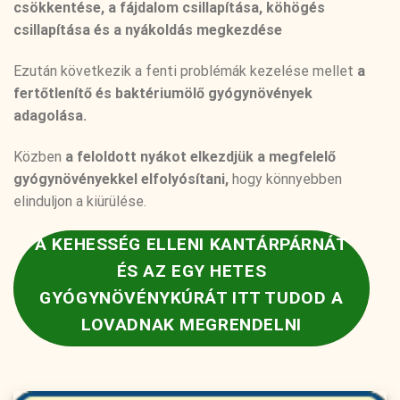
csökkentése,
a fájdalom csillapítása, köhögés
csillapítása és a nyákoldás megkezdése
Ezután következik a fenti problémák kezelése mellet
a
fertőtlenítő és baktériumölő gyógynövények
adagolása.
Közben
a feloldott nyákot elkezdjük a megfelelő
gyógynövényekkel elfolyósítani,
hogy könnyebben
elinduljon a kiürülése.
A KEHESSÉG ELLENI KANTÁRPÁRNÁT
ÉS AZ EGY HETES
GYÓGYNÖVÉNYKÚRÁT ITT TUDOD A
LOVADNAK MEGRENDELNI