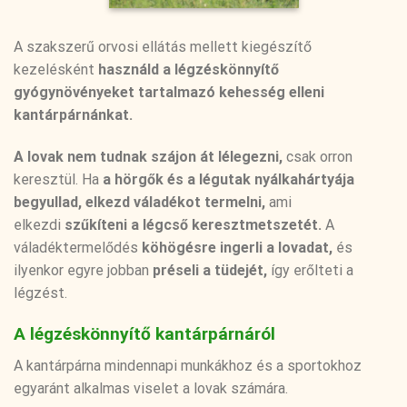
A szakszerű orvosi ellátás mellett kiegészítő
kezelésként
használd a légzéskönnyítő
gyógynövényeket tartalmazó kehesség elleni
kantárpárnánkat.
A lovak nem tudnak szájon át lélegezni,
csak orron
keresztül. Ha
a hörgők és a légutak nyálkahártyája
begyullad, elkezd váladékot termelni,
ami
elkezdi
szűkíteni a légcső keresztmetszetét.
A
váladéktermelődés
köhögésre ingerli a lovadat,
és
ilyenkor egyre jobban
préseli a tüdejét,
így erőlteti a
légzést.
A légzéskönnyítő kantárpárnáról
A kantárpárna mindennapi munkákhoz és a sportokhoz
egyaránt alkalmas viselet a lovak számára.