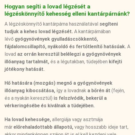
Hogyan segíti a lovad légzését a
légzéskönnyítő kehesség elleni kantárpárnánk?
A légzéskönnyítő kantárpárna használatával
segíteni
tudjuk a kehes lovad légzését.
A kantárpárnában
lévő
gyógynövények gyulladáscsökkentő,
fájdalomcsillapító, nyákoldó és fertőtlenítő hatásúak.
A
lovad
az orrán keresztül belélegzi a gyógynövények
illóanyag tartalmát,
és a légutakban, tüdejében
kifejti
jótékony hatását.
Hő hatására (mozgás) megnő a gyógynövények
illóanyag kibocsátása,
így a lovadnak
a bőrén át
(fején,
és a nyakán keresztül)
is felszívódik, bekerül a
vérkeringésébe és kiválnak a tüdejében.
Ha lovad kehessége,
allergiája vagy asztmája
már
előrehaladottabb állapotú,
vagy hosszabb ideje tart,
akkor mindenképpen szájon át is el kell kezdeni vele