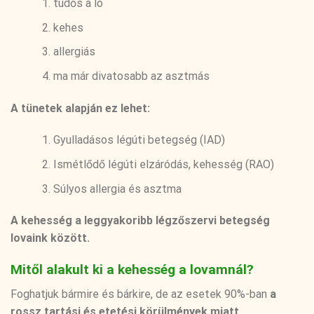
tüdős a ló
kehes
allergiás
ma már divatosabb az asztmás
A tünetek alapján ez lehet:
Gyulladásos légúti betegség (IAD)
Ismétlődő légúti elzáródás, kehesség (RAO)
Súlyos allergia és asztma
A kehesség a leggyakoribb légzőszervi betegség
lovaink között.
Mitől alakult ki a kehesség a lovamnál?
Foghatjuk bármire és bárkire, de az esetek 90%-ban
a
rossz tartási és etetési körülmények miatt.