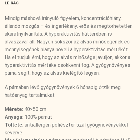
LEÍRÁS
Mindig máshová irányuló figyelem, koncentrációhiány,
állandó mozgás – és ingerlékeny, erős és megtörhetetlen
akaratnyilvánítás. A hyperaktivitás hátterében is
alvászavar áll. Nagyon sokszor az alvás minőségének és
mennyiségének hiánya növeli a hyperaktivitás mértékét.
Ha el tudjuk érni, hogy az alvás minősége javuljon, akkor a
hyperaktivitás mértéke csökkenni fog. A gyógynövényes
párna segít, hogy az alvás kielégítő legyen.
A párnában lévő gyógynövények 6 hónapig őrzik meg
hatóanyag tartalmukat.
Mérete:
40×50 cm
Anyaga:
100% pamut
Töltete:
antiallergén poliészter szál gyógynövényekkel
keverve