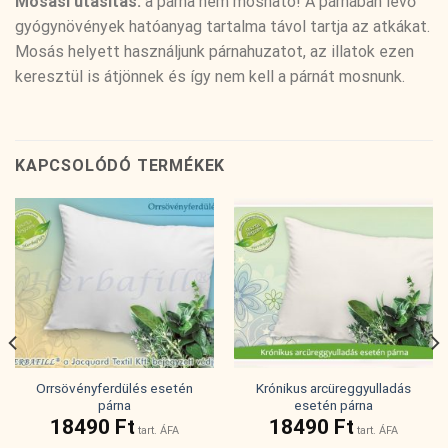
Mosási utasítás:
a párna nem mosható! A párnában lévő
gyógynövények hatóanyag tartalma távol tartja az atkákat.
Mosás helyett használjunk párnahuzatot, az illatok ezen
keresztül is átjönnek és így nem kell a párnát mosnunk.
KAPCSOLÓDÓ TERMÉKEK
Orrsövényferdülés esetén
Krónikus arcüreggyulladás
párna
esetén párna
18490
Ft
18490
Ft
tart. ÁFA
tart. ÁFA