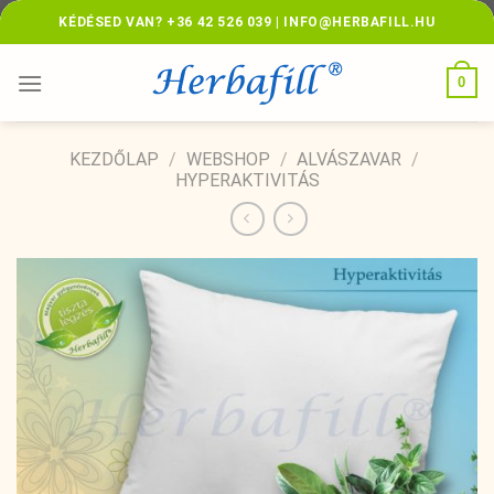
Skip
KÉDÉSED VAN? +36 42 526 039 | INFO@HERBAFILL.HU
to
content
0
KEZDŐLAP
/
WEBSHOP
/
ALVÁSZAVAR
/
HYPERAKTIVITÁS