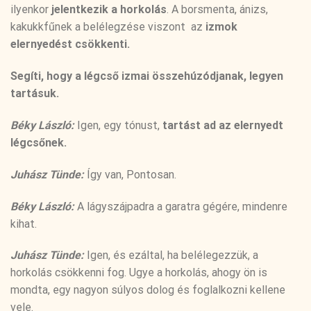
ilyenkor
jelentkezik a horkolás
. A borsmenta, ánizs,
kakukkfűnek a belélegzése viszont az
izmok
elernyedést csökkenti.
Segíti, hogy a légcső izmai összehúzódjanak, legyen
tartásuk.
Béky László:
Igen, egy tónust,
tartást ad az elernyedt
légcsőnek.
Juhász Tünde:
Így van, Pontosan.
Béky László:
A lágyszájpadra a garatra gégére, mindenre
kihat.
Juhász Tünde:
Igen, és ezáltal, ha belélegezzük, a
horkolás csökkenni fog. Ugye a horkolás, ahogy ön is
mondta, egy nagyon súlyos dolog és foglalkozni kellene
vele.