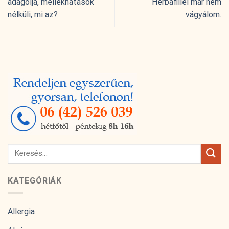
adagolja, mellékhatások
Herbafillel már nem
nélküli, mi az?
vágyálom.
KATEGÓRIÁK
Allergia