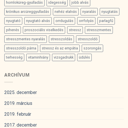
homloküreg-gyulladás
idegesség
jobb alvás
krónikus arcüreggyulladás
nehéz elalvás
nyaralás
nyugtatás
nyugtató
nyugtató alvás
orrdugulás
orrfolyás
parlagfű
pihenés
proszociális viselkedés
stressz
stresszmentes
stresszmentes nyaralás
stresszoldás
stresszoldó
stresszoldó párna
stressz és az empátia
szorongás
terhesség
vitaminhiány
vizsgadrukk
üdülés
ARCHÍVUM
2025. december
2019. március
2019. február
2017. december