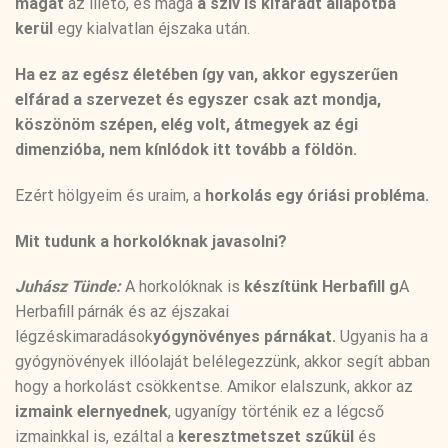
magát
az illető, és maga
a szív is kifáradt állapotba
kerül
egy kialvatlan éjszaka után.
Ha ez az egész életében így van, akkor egyszerűen
elfárad a szervezet és egyszer csak azt mondja,
köszönöm szépen, elég volt, átmegyek az égi
dimenzióba, nem kínlódok itt tovább a földön.
Ezért hölgyeim és uraim, a
horkolás egy óriási probléma.
Mit tudunk a horkolóknak javasolni?
Juhász Tünde:
A horkolóknak is
készítünk Herbafill g
A
Herbafill párnák és az éjszakai
légzéskimaradások
yógynövényes párnákat.
Ugyanis ha a
gyógynövények illóolaját belélegezzünk, akkor segít abban
hogy a horkolást csökkentse. Amikor elalszunk, akkor az
izmaink elernyednek
, ugyanígy történik ez a légcső
izmainkkal is, ezáltal a
keresztmetszet szűkül
és