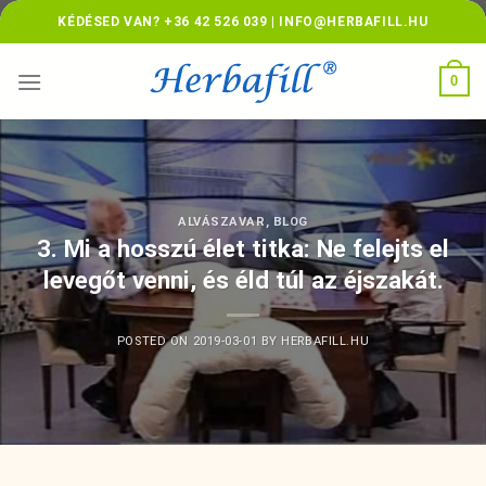
Skip
KÉDÉSED VAN? +36 42 526 039 | INFO@HERBAFILL.HU
to
content
0
ALVÁSZAVAR
,
BLOG
3. Mi a hosszú élet titka: Ne felejts el
levegőt venni, és éld túl az éjszakát.
POSTED ON
2019-03-01
BY
HERBAFILL.HU