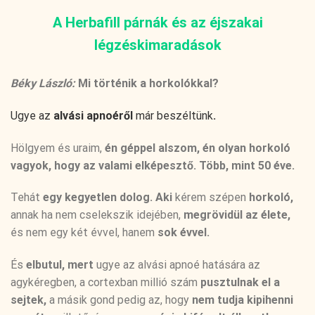
A Herbafill párnák és az éjszakai
légzéskimaradások
Béky László:
Mi történik a horkolókkal?
Ugye az
alvási apnoéről
már beszéltünk
.
Hölgyem és uraim,
én géppel alszom, én olyan horkoló
vagyok, hogy az valami elképesztő. Több, mint 50 éve.
Tehát
egy kegyetlen dolog. Aki
kérem szépen
horkoló,
annak ha nem cselekszik idejében,
megrövidül az élete,
és nem egy két évvel, hanem
sok évvel.
És
elbutul, mert
ugye az alvási apnoé hatására az
agykéregben, a cortexban millió szám
pusztulnak el a
sejtek,
a másik gond pedig az, hogy
nem tudja kipihenni