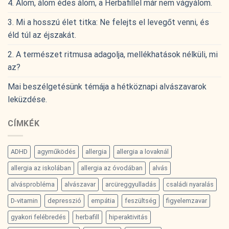
4. Álom, álom édes álom, a Herbafillel már nem vágyálom.
3. Mi a hosszú élet titka: Ne felejts el levegőt venni, és
éld túl az éjszakát.
2. A természet ritmusa adagolja, mellékhatások nélküli, mi
az?
Mai beszélgetésünk témája a hétköznapi alvászavarok
leküzdése.
CÍMKÉK
ADHD
agyműködés
allergia
allergia a lovaknál
allergia az iskolában
allergia az óvodában
alvás
alvásprobléma
alvászavar
arcüreggyulladás
családi nyaralás
D-vitamin
depresszió
empátia
feszültség
figyelemzavar
gyakori felébredés
herbafill
hiperaktivitás