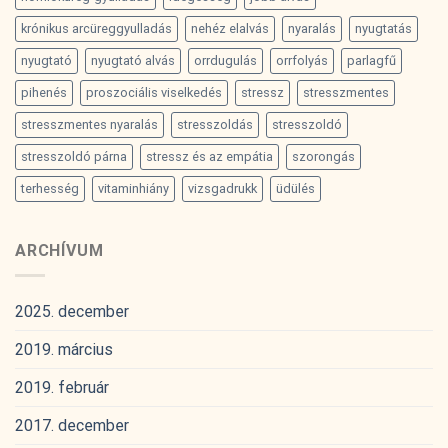
krónikus arcüreggyulladás
nehéz elalvás
nyaralás
nyugtatás
nyugtató
nyugtató alvás
orrdugulás
orrfolyás
parlagfű
pihenés
proszociális viselkedés
stressz
stresszmentes
stresszmentes nyaralás
stresszoldás
stresszoldó
stresszoldó párna
stressz és az empátia
szorongás
terhesség
vitaminhiány
vizsgadrukk
üdülés
ARCHÍVUM
2025. december
2019. március
2019. február
2017. december