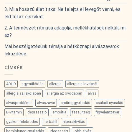
3. Mi a hosszú élet titka: Ne felejts el levegőt venni, és
éld túl az éjszakát.
2. A természet ritmusa adagolja, mellékhatások nélküli, mi
az?
Mai beszélgetésünk témája a hétköznapi alvászavarok
leküzdése.
CÍMKÉK
ADHD
agyműködés
allergia
allergia a lovaknál
allergia az iskolában
allergia az óvodában
alvás
alvásprobléma
alvászavar
arcüreggyulladás
családi nyaralás
D-vitamin
depresszió
empátia
feszültség
figyelemzavar
gyakori felébredés
herbafill
hiperaktivitás
homloküreg-gyulladás
idegesség
jobb alvás