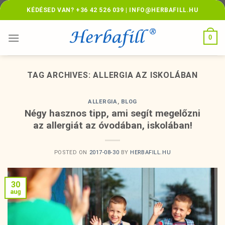
Skip
KÉDÉSED VAN? +36 42 526 039 | INFO@HERBAFILL.HU
to
content
0
TAG ARCHIVES:
ALLERGIA AZ ISKOLÁBAN
ALLERGIA
,
BLOG
Négy hasznos tipp, ami segít megelőzni
az allergiát az óvodában, iskolában!
POSTED ON
2017-08-30
BY
HERBAFILL.HU
30
aug