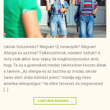
Iskolai felszerelés? Megvan! Új tornacipők? Megvan!
Allergia és asztma? Felkészültetek, mindent tudtok? A
lista csak akkor lesz teljes, ha megbizonyosodsz arról,
hogy Te és a gyermeked minden tekintetben készen állnak
a tanévre. „Az allergia és az asztma az óvodai, iskolai
tanév alatt óriási kihívást jelent,” mondja egy híres
amerikai allergológus.” Ha előre tervezel, és megismered
[…]
CONTINUE READING
→