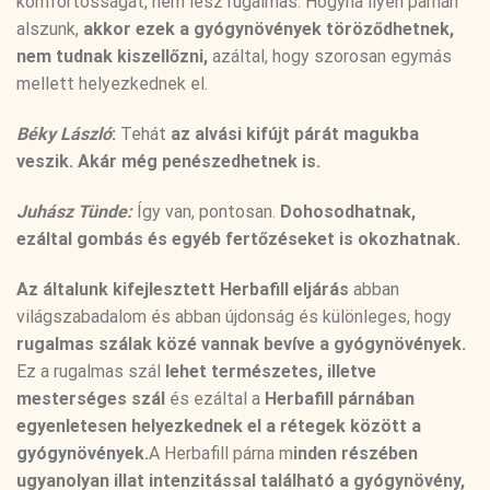
komfortosságát, nem lesz rugalmas. Hogyha ilyen párnán
alszunk,
akkor ezek a gyógynövények töröződhetnek,
nem tudnak kiszellőzni,
azáltal, hogy szorosan egymás
mellett helyezkednek el.
Béky László
:
Tehát
az alvási kifújt párát magukba
veszik. Akár még penészedhetnek is.
Juhász Tünde:
Így van, pontosan.
Dohosodhatnak,
ezáltal gombás és egyéb fertőzéseket is okozhatnak.
Az általunk kifejlesztett Herbafill eljárás
abban
világszabadalom és abban újdonság és különleges, hogy
rugalmas szálak közé vannak bevíve a gyógynövények.
Ez a rugalmas szál
lehet természetes, illetve
mesterséges szál
és ezáltal a
Herbafill párnában
egyenletesen helyezkednek el a rétegek között a
gyógynövények.
A Herbafill párna m
inden részében
ugyanolyan illat intenzitással található a gyógynövény,