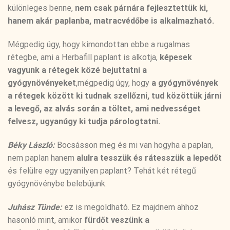
különleges benne,
nem csak párnára fejlesztettük ki,
hanem akár paplanba, matracvédőbe is alkalmazható.
Mégpedig úgy, hogy kimondottan ebbe a rugalmas
rétegbe, ami a Herbafill paplant is alkotja,
képesek
vagyunk a rétegek közé bejuttatni a
gyógynövényeket
,mégpedig úgy, hogy
a gyógynövények
a rétegek között ki tudnak szellőzni, tud közöttük járni
a levegő, az alvás során a töltet, ami nedvességet
felvesz, ugyanúgy ki tudja párologtatni.
Béky László:
Bocsásson meg és mi van hogyha a paplan,
nem paplan hanem
alulra tesszük és rátesszük a lepedőt
és felülre egy ugyanilyen paplant? Tehát két rétegű
gyógynövénybe belebújunk.
Juhász Tünde:
ez is megoldható. Ez majdnem ahhoz
hasonló mint, amikor
fürdőt veszünk a