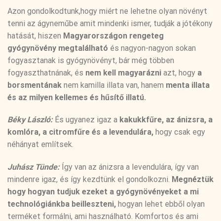
Azon gondolkodtunk,hogy miért ne lehetne olyan növényt
tenni az ágyneműbe amit mindenki ismer, tudják a jótékony
hatását, hiszen
Magyarországon rengeteg
gyógynövény megtalálható
és nagyon-nagyon sokan
fogyasztanak is gyógynövényt, bár még többen
fogyaszthatnának, és
nem kell magyarázni
azt, hogy
a
borsmentának
nem kamilla illata van, hanem
menta illata
és az milyen kellemes és hűsítő illatú.
Béky László:
És ugyanez igaz a
kakukkfűre, az ánizsra, a
komlóra, a citromfűre és a levendulára,
hogy csak egy
néhányat említsek.
Juhász Tünde:
Így van az ánizsra a levendulára, így van
mindenre igaz, és így kezdtünk el gondolkozni.
Megnéztük
hogy hogyan tudjuk ezeket a gyógynövényeket a mi
technológiánkba beilleszteni,
hogyan lehet ebből olyan
terméket formálni, ami használható. Komfortos és ami