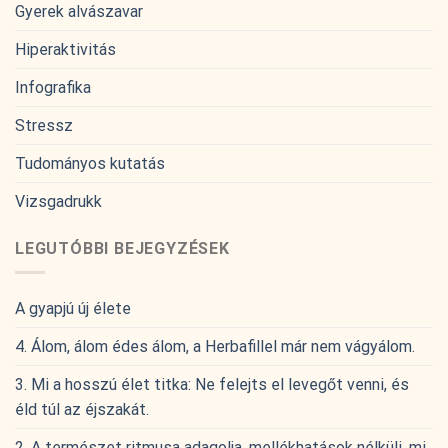
Gyerek alvászavar
Hiperaktivitás
Infografika
Stressz
Tudományos kutatás
Vizsgadrukk
LEGUTÓBBI BEJEGYZÉSEK
A gyapjú új élete
4. Álom, álom édes álom, a Herbafillel már nem vágyálom.
3. Mi a hosszú élet titka: Ne felejts el levegőt venni, és
éld túl az éjszakát.
2. A természet ritmusa adagolja, mellékhatások nélküli, mi