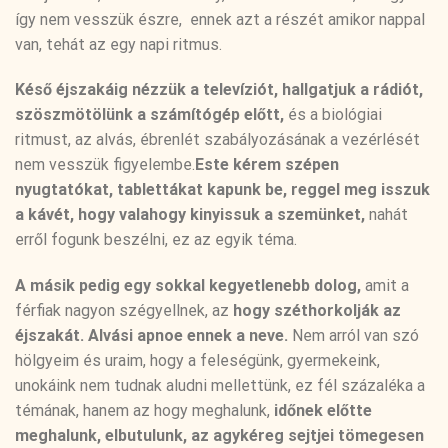
így nem vesszük észre, ennek azt a részét amikor nappal
van, tehát az egy napi ritmus.
Késő éjszakáig nézzük a televíziót, hallgatjuk a rádiót,
szöszmötölünk a számítógép előtt,
és a biológiai
ritmust, az alvás, ébrenlét szabályozásának a vezérlését
nem vesszük figyelembe.
Este kérem szépen
nyugtatókat, tablettákat kapunk be, reggel meg isszuk
a kávét, hogy valahogy kinyissuk a szemünket,
nahát
erről fogunk beszélni, ez az egyik téma.
A másik pedig egy sokkal kegyetlenebb dolog,
amit a
férfiak nagyon szégyellnek, az
hogy széthorkolják az
éjszakát.
Alvási apnoe ennek a neve.
Nem arról van szó
hölgyeim és uraim, hogy a feleségünk, gyermekeink,
unokáink nem tudnak aludni mellettünk, ez fél százaléka a
témának, hanem az hogy meghalunk,
időnek előtte
meghalunk, elbutulunk, az agykéreg sejtjei tömegesen