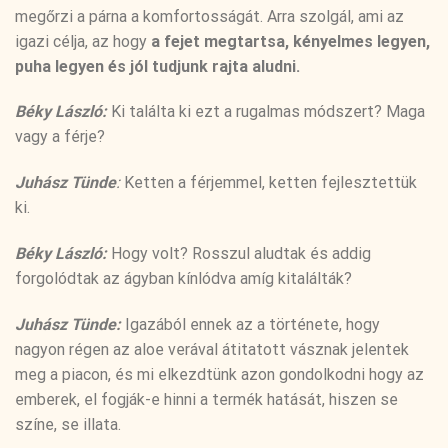
megőrzi a párna a komfortosságát. Arra szolgál, ami az
igazi célja, az hogy
a fejet megtartsa, kényelmes legyen,
puha legyen és jól tudjunk rajta aludni.
Béky László:
Ki találta ki ezt a rugalmas módszert? Maga
vagy a férje?
Juhász Tünde
:
Ketten a férjemmel, ketten fejlesztettük
ki.
Béky László:
Hogy volt? Rosszul aludtak és addig
forgolódtak az ágyban kínlódva amíg kitalálták?
Juhász Tünde:
Igazából ennek az a története, hogy
nagyon régen az aloe verával átitatott vásznak jelentek
meg a piacon, és mi elkezdtünk azon gondolkodni hogy az
emberek, el fogják-e hinni a termék hatását, hiszen se
színe, se illata.