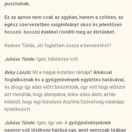
pusztulnak.
Ez az apnoe nem csak az agyban, hanem a szívben, az
egész szervezetben oxigénhiányt okoz és jelentősen
hosszú- hosszú évekkel rövidíti meg az életünket.
Kedves Tünde, Jól foglaltam össze a bevezetést?
Juhász Tünde
:
Igen, tökéletes volt.
Béky László
:
Mi a maguk kutatási témája?
Alvással
foglalkoznak és a gyógynövények együttes hatásával,
és ahogy így adás előtt beszéltünk, úgy volt hogy először
azt mondták, hogy álompárna, édes-édes álom, aztán
kiderült, hogy egy bizonyos Asztma Szövetség másképp
nyilatkozott.
Juhász Tünde:
Igen, így van. A
gyógynövényeknek
nagyon sok jótékony hatása van, amit nemcsak teában