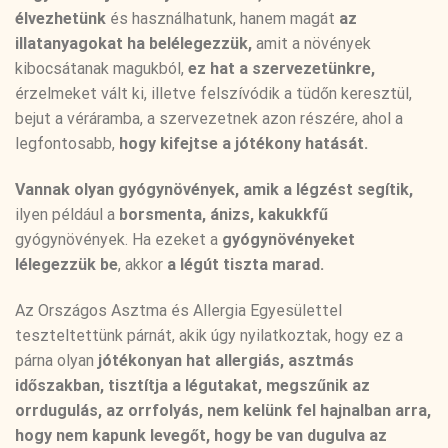
élvezhetünk
és használhatunk, hanem magát
az
illatanyagokat ha belélegezzük,
amit a növények
kibocsátanak magukból,
ez
hat a szervezetünkre,
érzelmeket vált ki, illetve felszívódik a tüdőn keresztül,
bejut a véráramba, a szervezetnek azon részére, ahol a
legfontosabb,
hogy kifejtse a jótékony hatását.
Vannak olyan gyógynövények, amik a légzést segítik,
ilyen például a
borsmenta, ánizs, kakukkfű
gyógynövények. Ha ezeket a
gyógynövényeket
lélegezzük be
, akkor
a légút tiszta marad.
Az Országos Asztma és Allergia Egyesülettel
teszteltettünk párnát, akik úgy nyilatkoztak, hogy ez a
párna olyan
jótékonyan hat allergiás, asztmás
időszakban, tisztítja a légutakat, megszűnik az
orrdugulás, az orrfolyás, nem kelünk fel hajnalban arra,
hogy nem kapunk levegőt, hogy be van dugulva az