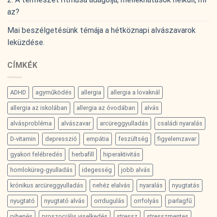
az?
Mai beszélgetésünk témája a hétköznapi alvászavarok
leküzdése.
CÍMKÉK
ADHD
agyműködés
allergia
allergia a lovaknál
allergia az iskolában
allergia az óvodában
alvás
alvásprobléma
alvászavar
arcüreggyulladás
családi nyaralás
D-vitamin
depresszió
empátia
feszültség
figyelemzavar
gyakori felébredés
herbafill
hiperaktivitás
homloküreg-gyulladás
idegesség
jobb alvás
krónikus arcüreggyulladás
nehéz elalvás
nyaralás
nyugtatás
nyugtató
nyugtató alvás
orrdugulás
orrfolyás
parlagfű
pihenés
proszociális viselkedés
stressz
stresszmentes