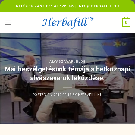
Skip
KÉDÉSED VAN? +36 42 526 039 | INFO@HERBAFILL.HU
to
content
0
ALVÁSZAVAR
,
BLOG
Mai beszélgetésünk témája a hétköznapi
alvászavarok leküzdése.
POSTED ON
2019-02-13
BY
HERBAFILL.HU