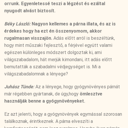
orrunk. Egyenletessé teszi a légzést és ezáltal
nyugodt alvást biztosít.
Béky László:
Nagyon kellemes a párna illata, és az is
érdekes hogy ha ezt én összenyomom, akkor
rugalmasan visszajön.
Adás előtt arról is beszéltünk,
hogy mint műszaki fejlesztő, a férjével együtt valami
egészen különleges módszert dolgoztak ki, ami
világszabadalom, hát merjük kimondani, itt adás előtt
bemutatták a szabadalmi védjegységet is. Mi a
világszabadalomnak a lényege?
Juhász Tünde
:
Az a lényege, hogy gyógynövényes párnát
már régebben gyártanak, de úgy,hogy
ömlesztve
használják benne a gyógynövényeket.
Ez azt jelenti, hogy a gyógynövények egymással szorosan
találkoznak, érintkeznek. A párna elveszíti a