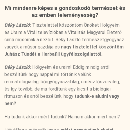
Mi mindenre képes a gondoskodó természet és
az emberi leleményesség?
Béky László:
Tisztelettel köszöntöm Önöket Hölgyeim
és Uraim a Vitál televízióban a Vitalitás Magyarul Életerő
című műsornak a nézőit. Béky László természetgyógyász
vagyok a műsor gazdája és
nagy tisztelettel köszöntöm
Juhász Tündét a Herbafill ügyfélszolgálattól.
Béky László:
Hölgyeim és uraim! Eddig mindig arról
beszéltünk hogy nappal mi történik velünk
reumatológiailag, bőrgyógyászatilag, emésztőszervileg,
és így tovább, de ma fordítunk egy kicsit a biológiai
ritmuson és arról beszélünk, hogy
tudunk-e aludni vagy
nem?
Ha tudunk akkor miért tudunk? Ha nem akkor miért nem?