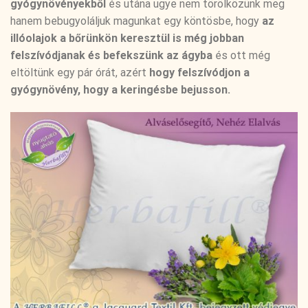
gyógynövényekből
és utána ugye nem törölközünk meg
hanem bebugyoláljuk magunkat egy köntösbe, hogy
az
illóolajok a bőrünkön keresztül is még jobban
felszívódjanak és befekszünk az ágyba
és ott még
eltöltünk egy pár órát, azért
hogy felszívódjon a
gyógynövény, hogy a keringésbe bejusson.