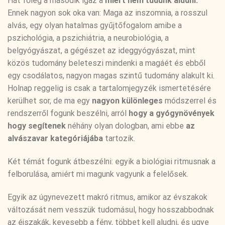
Hát főleg a második igaz a
miért nem tudunk aludni.
Ennek nagyon sok oka van: Maga az inszomnia, a rosszul
alvás, egy olyan hatalmas gyűjtőfogalom amibe a
pszichológia, a pszichiátria, a neurobiológia, a
belgyógyászat, a gégészet az ideggyógyászat, mint
közös tudomány beleteszi mindenki a magáét és ebből
egy csodálatos, nagyon magas szintű tudomány alakult ki.
Holnap reggelig is csak a tartalomjegyzék ismertetésére
kerülhet sor, de ma egy
nagyon különleges
módszerrel és
rendszerről fogunk beszélni, arról
hogy a gyógynövények
hogy segítenek
néhány olyan dologban, ami ebbe
az
alvászavar kategóriájába
tartozik.
Két témát fogunk átbeszélni: egyik a biológiai ritmusnak a
felborulása, amiért mi magunk vagyunk a felelősek.
Egyik az úgynevezett makró ritmus, amikor az évszakok
változását nem vesszük tudomásul, hogy hosszabbodnak
az éjszakák, kevesebb a fény, többet kell aludni, és ugye