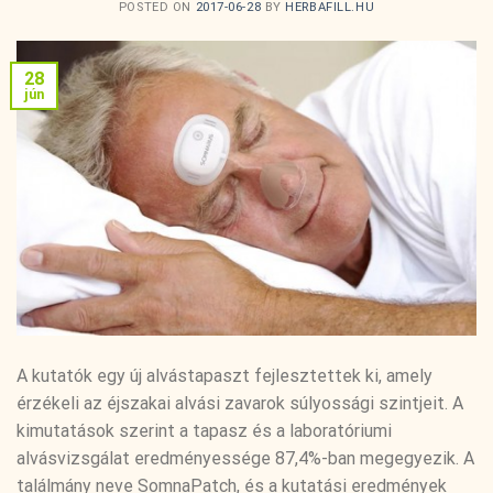
POSTED ON
2017-06-28
BY
HERBAFILL.HU
28
jún
A kutatók egy új alvástapaszt fejlesztettek ki, amely
érzékeli az éjszakai alvási zavarok súlyossági szintjeit. A
kimutatások szerint a tapasz és a laboratóriumi
alvásvizsgálat eredményessége 87,4%-ban megegyezik. A
találmány neve SomnaPatch, és a kutatási eredmények