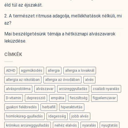
éld túl az éjszakát.
2. A természet ritmusa adagolja, mellékhatások nélküli, mi
az?
Mai beszélgetésünk témája a hétköznapi alvászavarok
leküzdése.
CÍMKÉK
ADHD
agyműködés
allergia
allergia a lovaknál
allergia az iskolában
allergia az óvodában
alvás
alvásprobléma
alvászavar
arcüreggyulladás
családi nyaralás
D-vitamin
depresszió
empátia
feszültség
figyelemzavar
gyakori felébredés
herbafill
hiperaktivitás
homloküreg-gyulladás
idegesség
jobb alvás
krónikus arcüreggyulladás
nehéz elalvás
nyaralás
nyugtatás