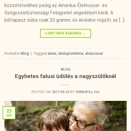
közzétételéhez pedig az Amerikai Élelmiszer- és
Gyógyszerbiztonsági Felügyelet engedélyét kérik. A
bőrtapasz súlya csak 20 gramm, és alváskor rögzíti: az […]
CONTINUE READING
→
Posted in
Blog
|
Tagged
alvás
,
alvásprobléma
,
alvászavar
BLOG
Egyhetes falusi üdülés a nagyszülőknél
POSTED ON
2017-06-23
BY
HERBAFILL.HU
23
jún