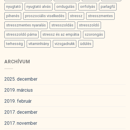
nyugtató
nyugtató alvás
orrdugulás
orrfolyás
parlagfű
pihenés
proszociális viselkedés
stressz
stresszmentes
stresszmentes nyaralás
stresszoldás
stresszoldó
stresszoldó párna
stressz és az empátia
szorongás
terhesség
vitaminhiány
vizsgadrukk
üdülés
ARCHÍVUM
2025. december
2019. március
2019. február
2017. december
2017. november