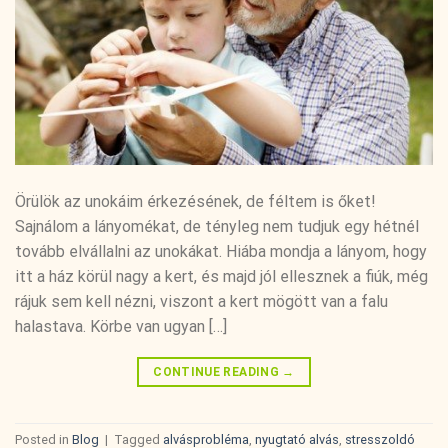
Örülök az unokáim érkezésének, de féltem is őket!
Sajnálom a lányomékat, de tényleg nem tudjuk egy hétnél
tovább elvállalni az unokákat. Hiába mondja a lányom, hogy
itt a ház körül nagy a kert, és majd jól ellesznek a fiúk, még
rájuk sem kell nézni, viszont a kert mögött van a falu
halastava. Körbe van ugyan […]
CONTINUE READING
→
Posted in
Blog
|
Tagged
alvásprobléma
,
nyugtató alvás
,
stresszoldó