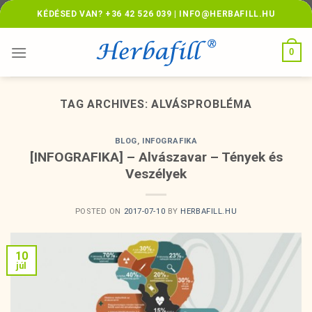
Skip
KÉDÉSED VAN? +36 42 526 039 | INFO@HERBAFILL.HU
to
content
0
TAG ARCHIVES:
ALVÁSPROBLÉMA
BLOG
,
INFOGRAFIKA
[INFOGRAFIKA] – Alvászavar – Tények és
Veszélyek
POSTED ON
2017-07-10
BY
HERBAFILL.HU
10
júl