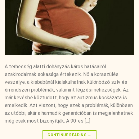
A terhesség alatti dohányzás káros hatásairól
szakirodalmak sokasága értekezik. Nő a koraszülés
veszélye, a kisbabánál kialakulhatnak különböző szív és
érrendszeri problémák, valamint légzési nehézségek. Az
már kevésbé köztudott, hogy az autizmus kockázata is
emelkedik. Azt viszont, hogy ezek a problémák, különösen
az utóbbi, akár a harmadik generációban is megjelenhetnek
még csak most bizonyítják. A 90-es […]
CONTINUE READING
→