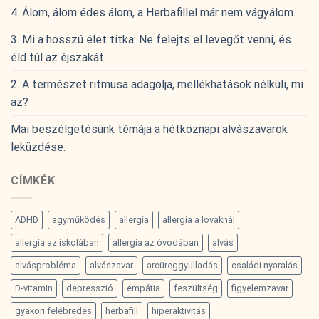
4. Álom, álom édes álom, a Herbafillel már nem vágyálom.
3. Mi a hosszú élet titka: Ne felejts el levegőt venni, és
éld túl az éjszakát.
2. A természet ritmusa adagolja, mellékhatások nélküli, mi
az?
Mai beszélgetésünk témája a hétköznapi alvászavarok
leküzdése.
CÍMKÉK
ADHD
agyműködés
allergia
allergia a lovaknál
allergia az iskolában
allergia az óvodában
alvás
alvásprobléma
alvászavar
arcüreggyulladás
családi nyaralás
D-vitamin
depresszió
empátia
feszültség
figyelemzavar
gyakori felébredés
herbafill
hiperaktivitás