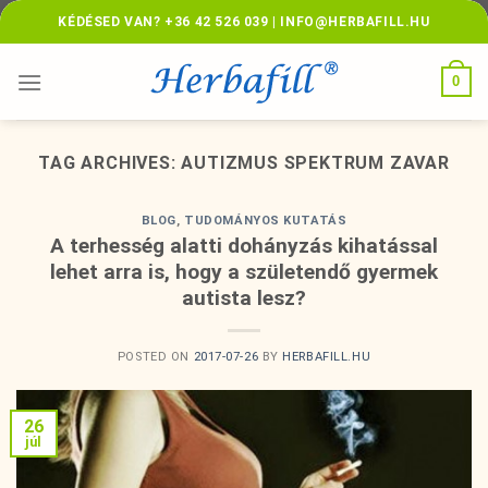
Skip
KÉDÉSED VAN? +36 42 526 039 | INFO@HERBAFILL.HU
to
content
0
TAG ARCHIVES:
AUTIZMUS SPEKTRUM ZAVAR
BLOG
,
TUDOMÁNYOS KUTATÁS
A terhesség alatti dohányzás kihatással
lehet arra is, hogy a születendő gyermek
autista lesz?
POSTED ON
2017-07-26
BY
HERBAFILL.HU
26
júl