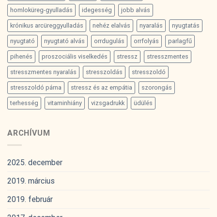
homloküreg-gyulladás
idegesség
jobb alvás
krónikus arcüreggyulladás
nehéz elalvás
nyaralás
nyugtatás
nyugtató
nyugtató alvás
orrdugulás
orrfolyás
parlagfű
pihenés
proszociális viselkedés
stressz
stresszmentes
stresszmentes nyaralás
stresszoldás
stresszoldó
stresszoldó párna
stressz és az empátia
szorongás
terhesség
vitaminhiány
vizsgadrukk
üdülés
ARCHÍVUM
2025. december
2019. március
2019. február