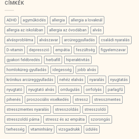
CÍMKÉK
ADHD
agyműködés
allergia
allergia a lovaknál
allergia az iskolában
allergia az óvodában
alvás
alvásprobléma
alvászavar
arcüreggyulladás
családi nyaralás
D-vitamin
depresszió
empátia
feszültség
figyelemzavar
gyakori felébredés
herbafill
hiperaktivitás
homloküreg-gyulladás
idegesség
jobb alvás
krónikus arcüreggyulladás
nehéz elalvás
nyaralás
nyugtatás
nyugtató
nyugtató alvás
orrdugulás
orrfolyás
parlagfű
pihenés
proszociális viselkedés
stressz
stresszmentes
stresszmentes nyaralás
stresszoldás
stresszoldó
stresszoldó párna
stressz és az empátia
szorongás
terhesség
vitaminhiány
vizsgadrukk
üdülés