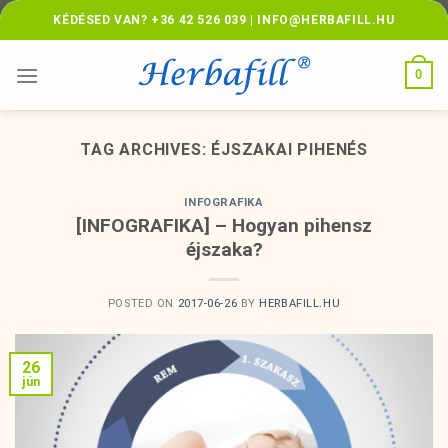
Skip
KÉDÉSED VAN? +36 42 526 039 | INFO@HERBAFILL.HU
to
content
0
TAG ARCHIVES:
ÉJSZAKAI PIHENÉS
INFOGRAFIKA
[INFOGRAFIKA] – Hogyan pihensz
éjszaka?
POSTED ON
2017-06-26
BY
HERBAFILL.HU
26
jún