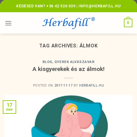
Skip
KÉDÉSED VAN? +36 42 526 039 | INFO@HERBAFILL.HU
to
content
0
TAG ARCHIVES:
ÁLMOK
BLOG
,
GYEREK ALVÁSZAVAR
A kisgyerekek és az álmok!
POSTED ON
2017-11-17
BY
HERBAFILL.HU
17
nov