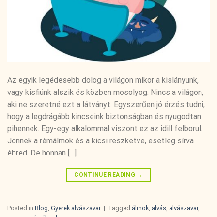
Az egyik legédesebb dolog a világon mikor a kislányunk,
vagy kisfiúnk alszik és közben mosolyog. Nincs a világon,
aki ne szeretné ezt a látványt. Egyszerűen jó érzés tudni,
hogy a legdrágább kincseink biztonságban és nyugodtan
pihennek. Egy-egy alkalommal viszont ez az idill felborul.
Jönnek a rémálmok és a kicsi reszketve, esetleg sírva
ébred. De honnan […]
CONTINUE READING
→
Posted in
Blog
,
Gyerek alvászavar
|
Tagged
álmok
,
alvás
,
alvászavar
,