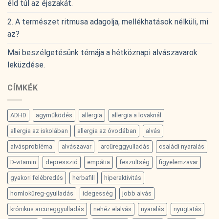
éld túl az éjszakát.
2. A természet ritmusa adagolja, mellékhatások nélküli, mi
az?
Mai beszélgetésünk témája a hétköznapi alvászavarok
leküzdése.
CÍMKÉK
ADHD
agyműködés
allergia
allergia a lovaknál
allergia az iskolában
allergia az óvodában
alvás
alvásprobléma
alvászavar
arcüreggyulladás
családi nyaralás
D-vitamin
depresszió
empátia
feszültség
figyelemzavar
gyakori felébredés
herbafill
hiperaktivitás
homloküreg-gyulladás
idegesség
jobb alvás
krónikus arcüreggyulladás
nehéz elalvás
nyaralás
nyugtatás