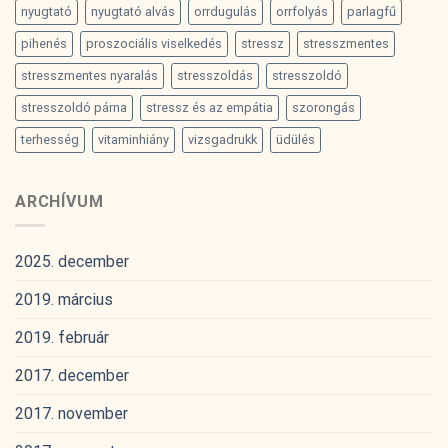
nyugtató
nyugtató alvás
orrdugulás
orrfolyás
parlagfű
pihenés
proszociális viselkedés
stressz
stresszmentes
stresszmentes nyaralás
stresszoldás
stresszoldó
stresszoldó párna
stressz és az empátia
szorongás
terhesség
vitaminhiány
vizsgadrukk
üdülés
ARCHÍVUM
2025. december
2019. március
2019. február
2017. december
2017. november