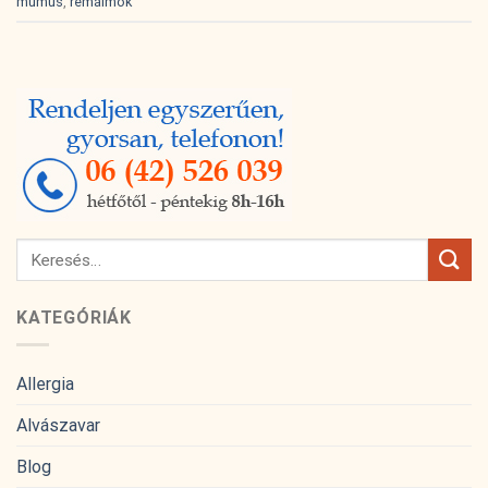
mumus
,
rémálmok
KATEGÓRIÁK
Allergia
Alvászavar
Blog