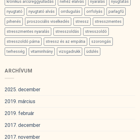
krónikus arcüreggyulladás
nehéz elalvás
nyaralás
nyugtatás
nyugtató
nyugtató alvás
orrdugulás
orrfolyás
parlagfű
pihenés
proszociális viselkedés
stressz
stresszmentes
stresszmentes nyaralás
stresszoldás
stresszoldó
stresszoldó párna
stressz és az empátia
szorongás
terhesség
vitaminhiány
vizsgadrukk
üdülés
ARCHÍVUM
2025. december
2019. március
2019. február
2017. december
2017. november