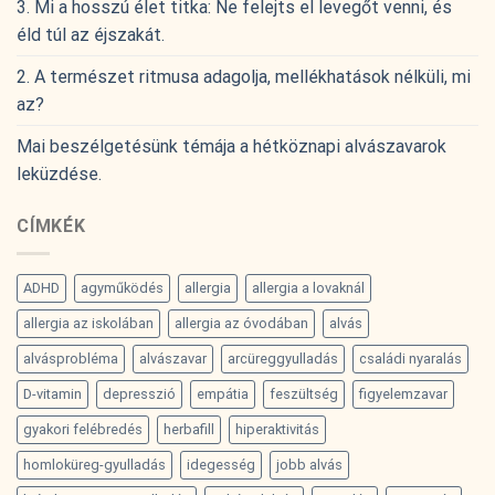
3. Mi a hosszú élet titka: Ne felejts el levegőt venni, és
éld túl az éjszakát.
2. A természet ritmusa adagolja, mellékhatások nélküli, mi
az?
Mai beszélgetésünk témája a hétköznapi alvászavarok
leküzdése.
CÍMKÉK
ADHD
agyműködés
allergia
allergia a lovaknál
allergia az iskolában
allergia az óvodában
alvás
alvásprobléma
alvászavar
arcüreggyulladás
családi nyaralás
D-vitamin
depresszió
empátia
feszültség
figyelemzavar
gyakori felébredés
herbafill
hiperaktivitás
homloküreg-gyulladás
idegesség
jobb alvás