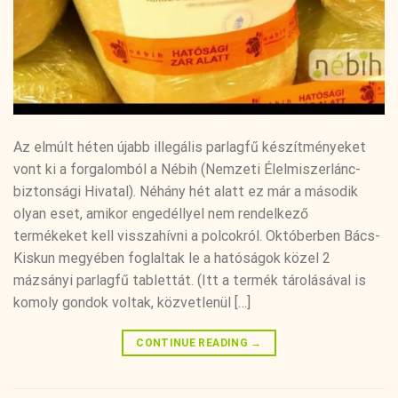
Az elmúlt héten újabb illegális parlagfű készítményeket
vont ki a forgalomból a Nébih (Nemzeti Élelmiszerlánc-
biztonsági Hivatal). Néhány hét alatt ez már a második
olyan eset, amikor engedéllyel nem rendelkező
termékeket kell visszahívni a polcokról. Októberben Bács-
Kiskun megyében foglaltak le a hatóságok közel 2
mázsányi parlagfű tablettát. (Itt a termék tárolásával is
komoly gondok voltak, közvetlenül […]
CONTINUE READING
→