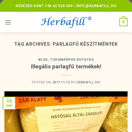
Skip
KÉDÉSED VAN? +36 42 526 039 | INFO@HERBAFILL.HU
to
content
0
TAG ARCHIVES:
PARLAGFŰ KÉSZÍTMÉNYEK
BLOG
,
TUDOMÁNYOS KUTATÁS
Illegális parlagfű termékek!
POSTED ON
2017-11-15
BY
HERBAFILL.HU
15
nov