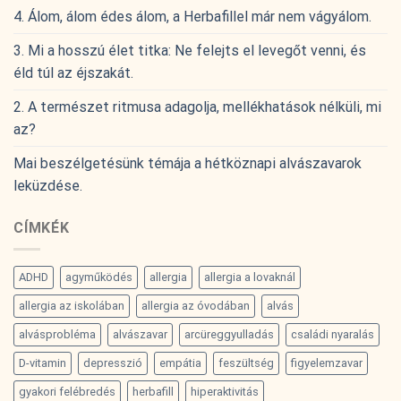
4. Álom, álom édes álom, a Herbafillel már nem vágyálom.
3. Mi a hosszú élet titka: Ne felejts el levegőt venni, és
éld túl az éjszakát.
2. A természet ritmusa adagolja, mellékhatások nélküli, mi
az?
Mai beszélgetésünk témája a hétköznapi alvászavarok
leküzdése.
CÍMKÉK
ADHD
agyműködés
allergia
allergia a lovaknál
allergia az iskolában
allergia az óvodában
alvás
alvásprobléma
alvászavar
arcüreggyulladás
családi nyaralás
D-vitamin
depresszió
empátia
feszültség
figyelemzavar
gyakori felébredés
herbafill
hiperaktivitás