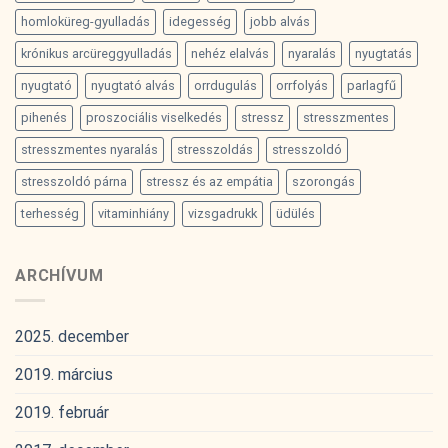
homloküreg-gyulladás
idegesség
jobb alvás
krónikus arcüreggyulladás
nehéz elalvás
nyaralás
nyugtatás
nyugtató
nyugtató alvás
orrdugulás
orrfolyás
parlagfű
pihenés
proszociális viselkedés
stressz
stresszmentes
stresszmentes nyaralás
stresszoldás
stresszoldó
stresszoldó párna
stressz és az empátia
szorongás
terhesség
vitaminhiány
vizsgadrukk
üdülés
ARCHÍVUM
2025. december
2019. március
2019. február