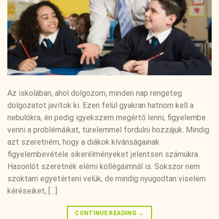
Az iskolában, ahol dolgozom, minden nap rengeteg
dolgozatot javítok ki. Ezen felül gyakran hatnom kell a
nebulókra, én pedig igyekszem megértő lenni, figyelembe
venni a problémáikat, türelemmel fordulni hozzájuk. Mindig
azt szeretném, hogy a diákok kívánságainak
figyelembevétele sikerélményeket jelentsen számukra.
Hasonlót szeretnék elérni kollégáimnál is. Sokszor nem
szoktam egyetérteni velük, de mindig nyugodtan viselem
kéréseiket, […]
CONTINUE READING
→