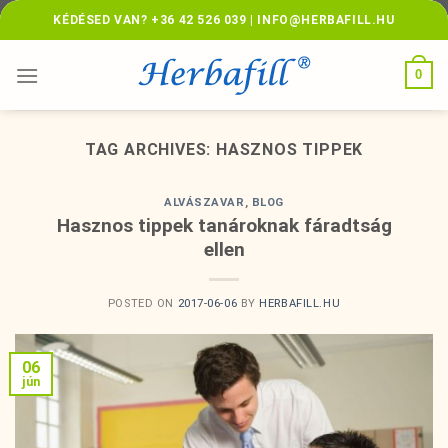
Skip
KÉDÉSED VAN? +36 42 526 039 | INFO@HERBAFILL.HU
to
content
0
TAG ARCHIVES:
HASZNOS TIPPEK
ALVÁSZAVAR
,
BLOG
Hasznos tippek tanároknak fáradtság
ellen
POSTED ON
2017-06-06
BY
HERBAFILL.HU
06
jún