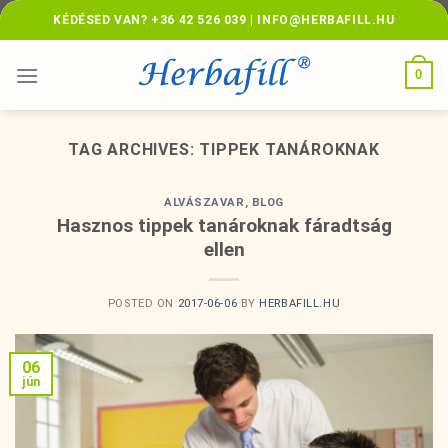
Skip
KÉDÉSED VAN? +36 42 526 039 | INFO@HERBAFILL.HU
to
content
0
TAG ARCHIVES:
TIPPEK TANÁROKNAK
ALVÁSZAVAR
,
BLOG
Hasznos tippek tanároknak fáradtság
ellen
POSTED ON
2017-06-06
BY
HERBAFILL.HU
06
jún