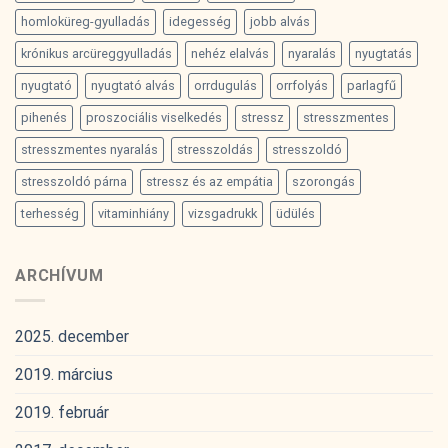
homloküreg-gyulladás
idegesség
jobb alvás
krónikus arcüreggyulladás
nehéz elalvás
nyaralás
nyugtatás
nyugtató
nyugtató alvás
orrdugulás
orrfolyás
parlagfű
pihenés
proszociális viselkedés
stressz
stresszmentes
stresszmentes nyaralás
stresszoldás
stresszoldó
stresszoldó párna
stressz és az empátia
szorongás
terhesség
vitaminhiány
vizsgadrukk
üdülés
ARCHÍVUM
2025. december
2019. március
2019. február