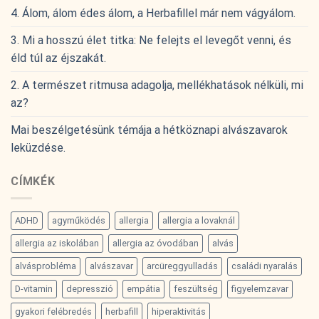
4. Álom, álom édes álom, a Herbafillel már nem vágyálom.
3. Mi a hosszú élet titka: Ne felejts el levegőt venni, és
éld túl az éjszakát.
2. A természet ritmusa adagolja, mellékhatások nélküli, mi
az?
Mai beszélgetésünk témája a hétköznapi alvászavarok
leküzdése.
CÍMKÉK
ADHD
agyműködés
allergia
allergia a lovaknál
allergia az iskolában
allergia az óvodában
alvás
alvásprobléma
alvászavar
arcüreggyulladás
családi nyaralás
D-vitamin
depresszió
empátia
feszültség
figyelemzavar
gyakori felébredés
herbafill
hiperaktivitás