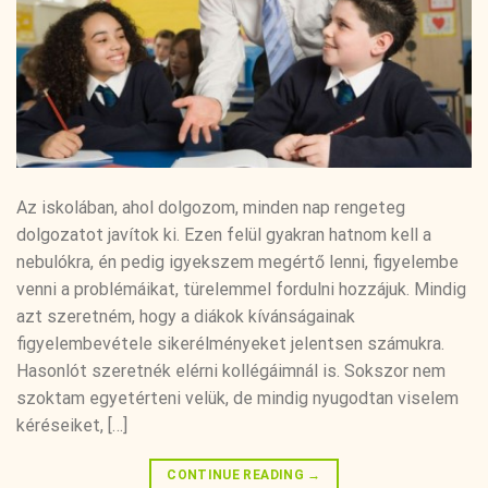
Az iskolában, ahol dolgozom, minden nap rengeteg
dolgozatot javítok ki. Ezen felül gyakran hatnom kell a
nebulókra, én pedig igyekszem megértő lenni, figyelembe
venni a problémáikat, türelemmel fordulni hozzájuk. Mindig
azt szeretném, hogy a diákok kívánságainak
figyelembevétele sikerélményeket jelentsen számukra.
Hasonlót szeretnék elérni kollégáimnál is. Sokszor nem
szoktam egyetérteni velük, de mindig nyugodtan viselem
kéréseiket, […]
CONTINUE READING
→